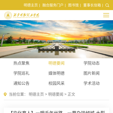
明德主页
|
融合服务门户
|
图书馆
|
董事长信箱
|
热点聚焦
明德要闻
学院动态
学院巡礼
媒体明德
图片新闻
通知公告
校园风采
学术活动
当前位置：
明德主页
>
明德要闻
> 正文