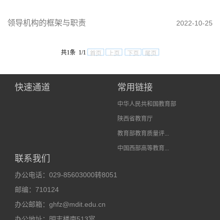
领导机构的框架与职责
2022-10-25
共1条 1/1
首页
上页
下页
尾页
快速通道
常用链接
中华人民共和国教育部
陕西省教育厅
教育部教育质量评...
中国西部高等教育...
联系我们
办公电话：029-85603000转8051
邮编：710124
办公邮箱：ghfz@mdit.edu.cn
办公地址：明志楼南513室