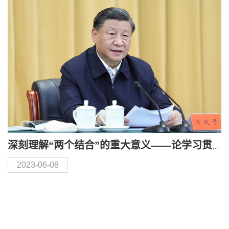
深刻理解“两个结合”的重大意义——论学习贯彻习近...
习近平在中央人才工作会议上强调 深入实施新时代人才...
2023-06-08
学习贯彻习近平新时代中国特色社会主义思想主题教育...
2021-09-29
2023-04-05
中央人才工作会议9月27日至28日在北京召开。中共中央总书记、国
家主席、中央军委主席习近平出席会议并发表重要讲话，强调要坚
持党管人才，坚持面向世界科技前沿、面向经济主战场、面向国家