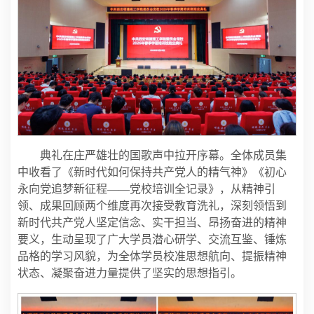
典礼在庄严雄壮的国歌声中拉开序幕。全体成员集
中收看了《新时代如何保持共产党人的精气神》《初心
永向党追梦新征程——党校培训全记录》，从精神引
领、成果回顾两个维度再次接受教育洗礼，深刻领悟到
新时代共产党人坚定信念、实干担当、昂扬奋进的精神
要义，生动呈现了广大学员潜心研学、交流互鉴、锤炼
品格的学习风貌，为全体学员校准思想航向、提振精神
状态、凝聚奋进力量提供了坚实的思想指引。