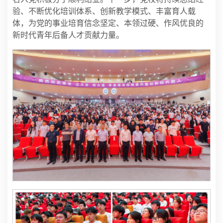
验、不断优化培训体系、创新教学模式、丰富育人载
体，为党的事业培育信念坚定、本领过硬、作风优良的
新时代青年后备人才贡献力量。