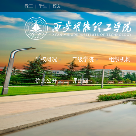
教工
|
学生
|
校友
学校概况
二级学院
组织机构
信息公开
评建网