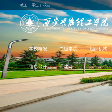
教工
|
学生
|
校友
学校概况
二级学院
组织机构
信息公开
评建网