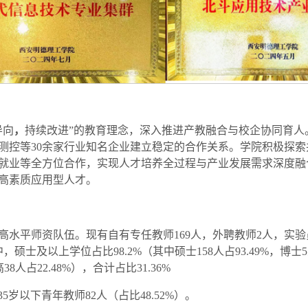
导向
，
持续改进”的教育理念，深入推进产教融合与校企协同育人
测控等30余家行业知名企业建立稳定的合作关系。学院积极探
就业等全方位合作，实现人才培养全过程与产业发展需求深度融
高素质应用型人才。
水平师资队伍。现有自有专任教师169人，外聘教师2人，实验员
士及以上学位占比98.2%（其中硕士158人占93.49%，博士
8人占22.48%），合计占比31.36%
；35岁以下青年教师82人（占比48.52%）。