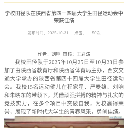
学校田径队在陕西省第四十四届大学生田径运动会中
荣获佳绩
发布时间：2025-10-31
点击：
50
次
作者：刘响 审核：王君涛
我校田径队于
202
5
年
1
0
月
25
日至
10
月
28
日参
加了由陕西省教育厅和陕西省体育局主办，西安交
通大学承办的陕西省第四十四届大学生田径运动
会。我校
15
名运动健儿在程家星、严麦雄、刘响
和朱晓东的带领下，凭借顽强拼搏的精神与扎实的
竞技实力，在多个项目中突破自我，为校赢得荣
誉，展现了新时代大学生的青春风采，勇创佳绩。