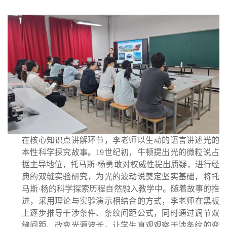
在核心知识点讲解环节，李老师以生动的语言讲述光的
本性科学探究故事。
19世纪初，牛顿提出光的微粒说占
据主导地位，托马斯·杨勇敢对权威性提出
质疑，进行经
典的双缝实验研究，为光的波动说奠定坚实基础，将托
马斯·杨的
科学探索历程自然融入教学中。随着故事的推
进，
采用理论与实验演示相结合的
方式，李老师在黑板
上逐步推导干涉条件、条纹间距公式，同时通过调节双
缝间
距、改变光源波长，让学生直观观察干涉条纹的变