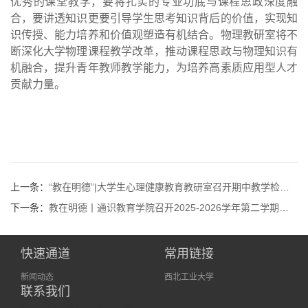
优秀的课堂教学，要将扎实的专业功底与课程思政深度融
合，要讲透知识更要引导学生思考知识背后的价值，实现知
识传授、能力培养和价值观塑造有机结合
。
物理教研室将不
断
深化大学物理课程教学改革，推动课程思政与物理知识有
机融合，提升青年教师教学能力
，
为培养高素质应用型人才
贡献力量
。
上一条：
“教在明德”|大学生心理健康教育教研室召开期中教学检查教师座谈会
下一条：
教在明德丨通识教育学院召开2025-2026学年第二学期期中教学检查学生座谈会
快速通道
常用链接
新闻动态
西北工业大学
联系我们
办公地址：明志楼南310室