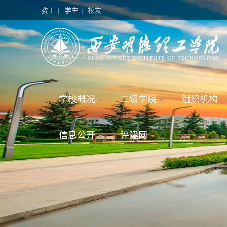
教工
|
学生
|
校友
学校概况
二级学院
组织机构
信息公开
评建网