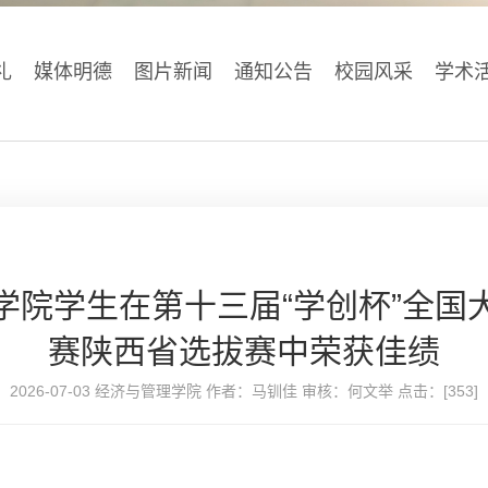
礼
媒体明德
图片新闻
通知公告
校园风采
学术
学院学生在第十三届“学创杯”全国
赛陕西省选拔赛中荣获佳绩
2026-07-03 经济与管理学院 作者：马钏佳 审核：何文举 点击：[
353
]