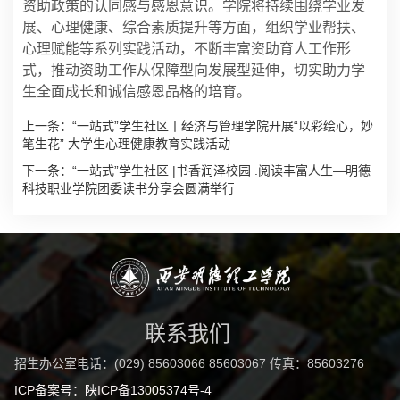
资助政策的认同感与感恩意识。学院将持续围绕学业发
展、心理健康、综合素质提升等方面，组织学业帮扶、
心理赋能等系列实践活动，不断丰富资助育人工作形
式，推动资助工作从保障型向发展型延伸，切实助力学
生全面成长和诚信感恩品格的培育。
上一条：
“一站式”学生社区丨经济与管理学院开展“以彩绘心，妙
笔生花” 大学生心理健康教育实践活动
下一条：
“一站式”学生社区 |书香润泽校园 .阅读丰富人生—明德
科技职业学院团委读书分享会圆满举行
联系我们
招生办公室电话：(029) 85603066 85603067 传真：85603276
ICP备案号：陕ICP备13005374号-4