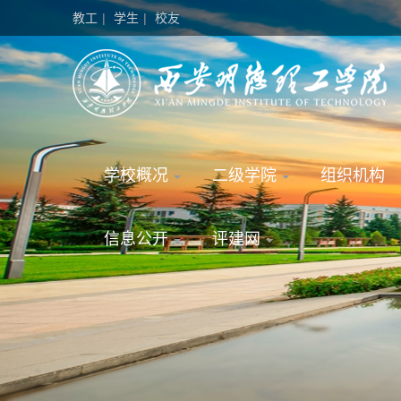
教工
|
学生
|
校友
学校概况
二级学院
组织机构
信息公开
评建网