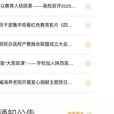
寻史、工业研学、航天科普与青年交流的思政实践活...
以赛促教深融合 以赛育人结硕果 ——我校获评2025年度蓝桥杯“赛教融合示范单位”荣誉称号
机关党委组织党员干部集中观看红色教育影片《四渡》
我校受邀参加西部民办高校产教融合联盟成立大会并获授“理事单位”
赓续红色血脉 赋能“大思政课” ——学校加入陕西高校革命文化传承联盟
机关党委赴长安福海养老院开展爱心捐献主题党日活动
通知公告
查看更多