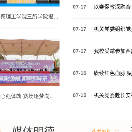
系，以山河为课堂，开展融合红色
07-17
西安明德理工学院三所学院揭牌成立｜聚焦人工智能、信息通信与生命健康，打造应用型人才培养新引擎
07-17
07-17
07-16
07-15
文体润心强体魄 赛场逐梦向未来——学校第二十二届体育文化节暨2026年田径运动会开幕式盛大举行
媒体明德
查看更多