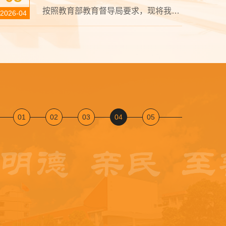
按照教育部教育督导局要求，现将我校《本科教学工作合格评估自评报告》、教学状态数据分析报告、自有专任教师名单、外聘教师名单、教学日常运行支出明细表予以公示。公示时间：2026年4月8日至正式下达评估结论。公示期间如有异议，可向学校评建领导小组办公室反馈，联系人及联系方式：张瑜，029-85603002转8051；电子邮箱：zpb@mdit.edu.cn；也可实名向中央纪委国家监委驻教育部纪检监察组或教育部教育督导局书面反映，对举报人...
2026-04
01
02
03
04
05