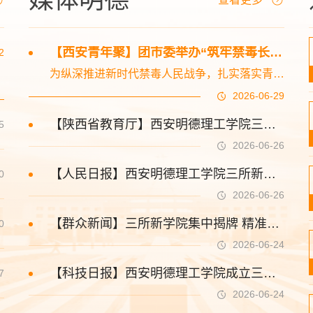
【西安青年聚】团市委举办“筑牢禁毒长城·护航青春梦想”国际禁毒日主题宣教活动
2
为纵深推进新时代禁毒人民战争，扎实落实青少年毒品预防教育常态化，切实防范青少年药物滥用风险，护航青少年身心健康成长。6月26日下午，团市委联合市禁毒办、市卫健委走进西安明德理工学院莲湖校区，开展“筑牢禁毒长城·护航青春梦想”国际禁毒日主题活动，团市委、市禁毒办、市卫健委、市红十字会、市疾控中心、西安明德理工学院相关领导，200余名青年代表与高校师生及青年志愿者参加了活动。活动现场暖场音乐徐徐响起，青年...
2026-06-29
【陕西省教育厅】西安明德理工学院三所新学院集中揭牌 精准对接陕西重点产业培育应用型人才
5
2026-06-26
【人民日报】西安明德理工学院三所新学院揭牌成立
0
2026-06-26
【群众新闻】三所新学院集中揭牌 精准对接陕西重点产业培育应用型人才
0
2026-06-24
【科技日报】西安明德理工学院成立三所新学院
7
2026-06-24