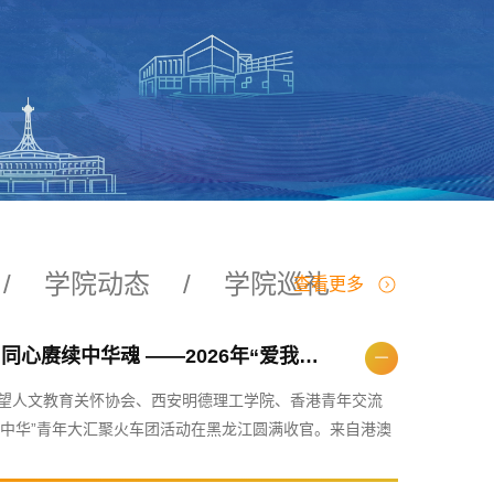
/
学院动态
/
学院巡礼
查看更多
踏遍龙江山河阔 同心赓续中华魂 ——2026年“爱我中华”青年大汇聚火车团哈尔滨行圆满收官！
由心希望人文教育关怀协会、西安明德理工学院、香港青年交流
我中华”青年大汇聚火车团活动在黑龙江圆满收官。来自港澳
奔赴北京、哈尔滨、大庆，围绕“夏日冰城哈尔滨历史科技之
学院50名师生全程参与，依托学校“三三四”实践育人体