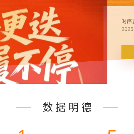
许我
数 据 明 德