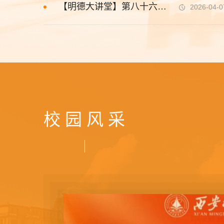
【明德大讲堂】第八十六期“明德大讲堂”开讲|心怀国之大者，勇担强国使命——新时代大学生的责任与担当
2026-04-0
校 园 风 采