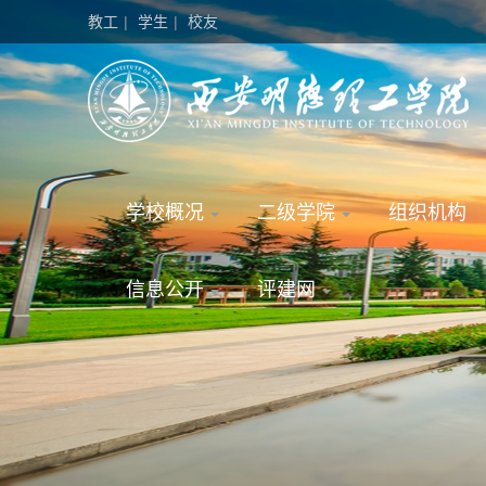
教工
|
学生
|
校友
学校概况
二级学院
组织机构
信息公开
评建网