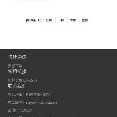
共10条 1/1
首页
上页
下页
尾页
快速通道
资源下载
常用链接
职称资格证书查询
联系我们
办公地址：明志楼南402室
办公邮箱：rlzyb@mdit.edu.cn
邮 编：710124