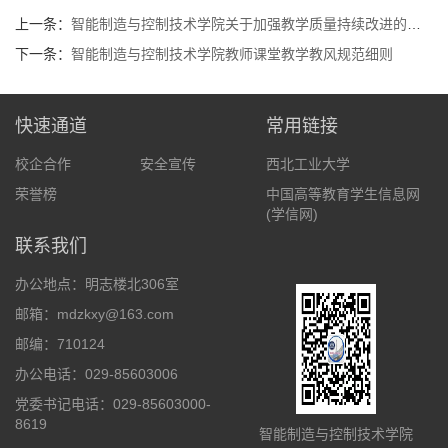
上一条：
智能制造与控制技术学院​关于加强教学质量持续改进的实施意见
下一条：
智能制造与控制技术学院教师课堂教学教风规范细则
快速通道
常用链接
校企合作
安全宣传
西北工业大学
荣誉榜
中国高等教育学生信息网
(学信网)
联系我们
办公地点：明志楼北306室
邮箱：mdzkxy@163.com
邮编：710124
办公电话：029-85603006
党委书记电话：029-85603000-
8619
智能制造与控制技术学院