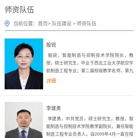
师资队伍
当前位置：
首页
>
队伍建设
>
师资队伍
殷锐
殷锐，智能制造与控制技术学院院长，教
授，硕士研究生，毕业于西北工业大学航空宇
航制造工程专业；第二届校级教学名师，第九
届陕西省图学学会理事，第十一届陕西省航空
详细
学会理事。主讲课程《机械制图》、《公差与
技术测量》、《专业英语》和《飞机钣金成型
工艺》，承担《数控编程与加工》实训、
李建勇
PRO/E和Auto CAD认证培训工作。 近年来在
核心期刊上共发表论文十余篇，主编教材两
李建勇，中共党员，硕士研究生，教授，智
本，参编教材三本。参与完成西北工业大学
能制造与控制技术学院教学副院长，兼任智能
“航天技术...
制造工程专业负责人。自2009年4月一直在校