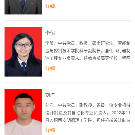
任教，主要承担模拟电子技术基础、液压与气
详细
压传动、单片机原理及应用、微机原理及接口
技术、Proteus软件及应用、测控系统原理与
设计、电工电子技术、测控电路及装置和EDA
李郁
技术及应用等课程的教学工作，负责和参与陕
西省教育厅专项科研计划项目及学院项目8
李郁，中共党员，教授，硕士研究生，智能制
项，参编教材2本，在SCI、北大核心和中文科
造与控制技术学院科研副院长，兼任飞行器制
技核...
造工程专业负责人。任教育部高等学校工程图
学课程教学指导委员会西北地区分委员会委
详细
员、中国图学学会制图技术专业委员会委员、
中国图学学会理论图学专委会秘书长。主讲
《机械制图》、《金属切削原理与刀具》、
刘洋
《机械制造基础》等课程；发表论文20余篇；
参编教材10余部；主持及参与省级教改科研基
刘洋，中共党员，副教授，省级一流专业机械
金项目5项、校级教改科研项目8项；申请国家
设计制造及其自动化专业负责人。2022年11
专....
月入职西安明德理工学院，担任机械设计制造
及其自动化专业的专职教师兼任专业负责人。
详细