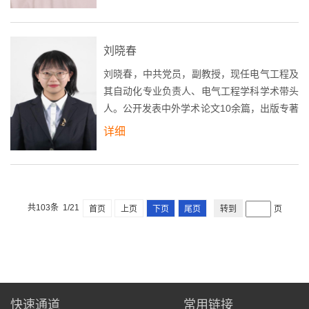
主讲课程：《机械原理》和《机械设计》。任
职期间，主持省级科研项目2项，主持校级科
研项目3项，主持校级教改项目2项，指导学生
刘晓春
省级大创4项，校级大创12项，发明专利1
项，实用新型专利3项，在省级以上期刊发表
​刘晓春，中共党员，副教授，现任电气工程及
论文5篇，荣获优秀毕业论文指导教师、教学
其自动化专业负责人、电气工程学科学术带头
设计大...
人。公开发表中外学术论文10余篇，出版专著
2部；近5年主持或参与省级教改、科研项目2
详细
项、校级教改及科研项目3项，拥有实用新型
专利和软件著作权4项，牵头建设校级课程思
政示范课程1门。同时，获校级教学课堂创新
大赛二等奖、三等奖各1项，课程思政微课大
共103条 1/21
首页
上页
下页
尾页
页
赛二等奖，多次获评毕业设计优秀指导教师，
指导学生学科竞赛获奖10余项，2024年获评
校...
快速通道
常用链接