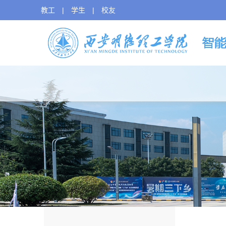
教工
|
学生
|
校友