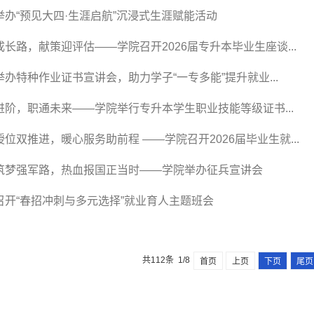
举办“预见大四·生涯启航”沉浸式生涯赋能活动
成长路，献策迎评估——学院召开2026届专升本毕业生座谈...
举办特种作业证书宣讲会，助力学子“一专多能”提升就业...
进阶，职通未来——学院举行专升本学生职业技能等级证书...
授位双推进，暖心服务助前程 ——学院召开2026届毕业生就...
筑梦强军路，热血报国正当时——学院举办征兵宣讲会
召开“春招冲刺与多元选择”就业育人主题班会
共112条 1/8
首页
上页
下页
尾页