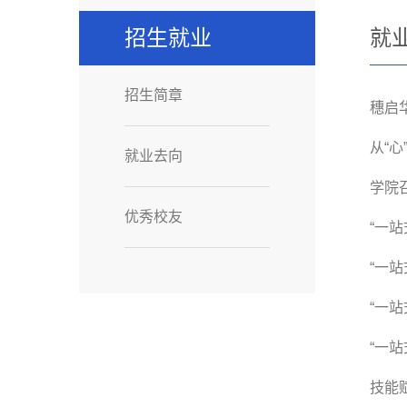
招生就业
就
招生简章
穗启
从“
就业去向
学院
优秀校友
“一
“一
“一
“一
技能