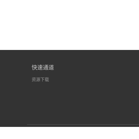
快速通道
资源下载
学校地址：陕西省西安市长安区西安明德理工学院 邮编：