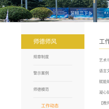
师德师风
工
规章制度
艺术
语言
警示案例
师德模范
凝心
工作动态