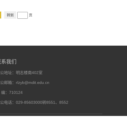
页
联系我们
公地址：明志楼南402室
公邮箱：rlzyb@mdit.edu.cn
 编：710124
公电话：029-85603000转8551、8552
P备13005374号-4
陕公网安备 61011602000474号