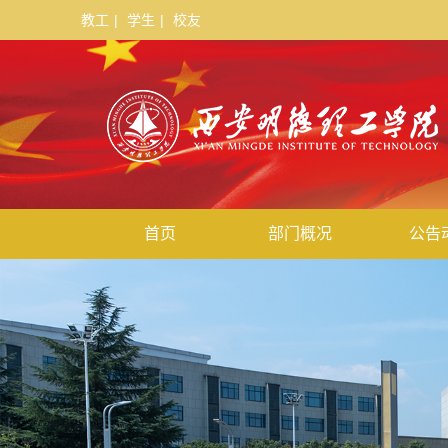
教工
|
学生
|
校友
首页
部门概况
公告