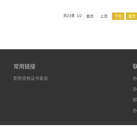
共23条 1/2
首页
上页
下页
尾页
常用链接
职称资格证书查询
办
办
邮
办
710124 版权所有© 西安明德理工学院 技术支持：网络信息化中心
陕IC