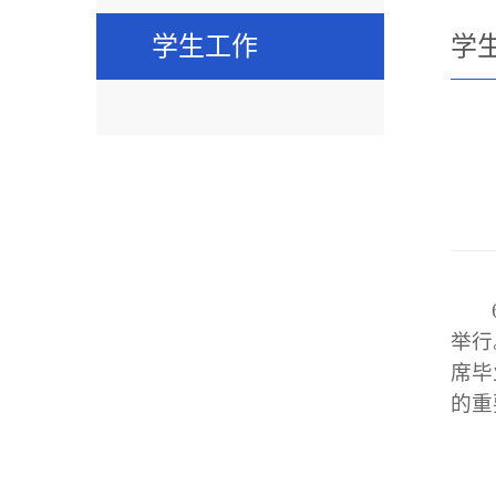
学生工作
学
举行
席毕
的重