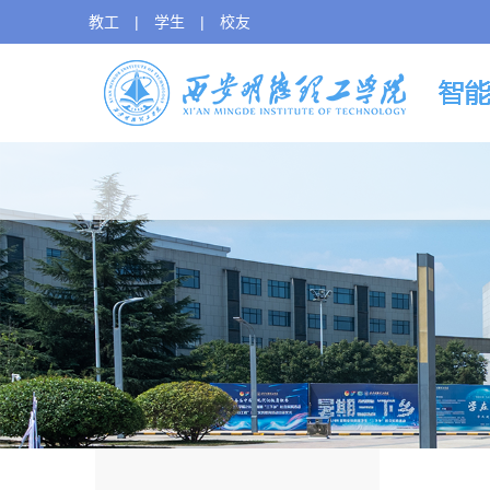
教工
|
学生
|
校友