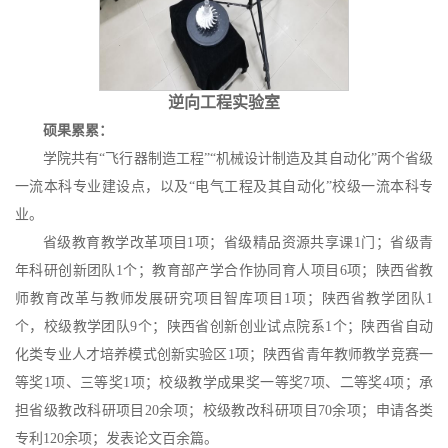
逆向工程实验室
硕果累累：
学院共有
“飞行器制造工程”“机械设计制造及其自动化”两个省级
一流本科专业
建设点
，以及
“
电气工程及其自动化
”校级
一流本科专
业
。
省级教育教学改革项目
1
项；
省
级精品资源共享课
1门；
省级青
年科研创新团队
1个；
教育部产学合作协同育人项目
6项；陕西省教
师教育改革与教师发展研究项目智库项目
1项；
陕西省教学团队
1
个
，校级教学团队
9
个
；陕西省创新创业试点院系
1个；陕西省自动
化类专业人才培养模式创新实验区1项；陕西省青年教师教学竞赛一
等奖1项
、
三等奖
1项；校级教学成果奖一等奖7项、二等奖4项；承
担省级教改科研项目20
余
项；
校
级教改科研项目
7
0余
项；申请
各类
专利
1
2
0
余项；发表论文百余篇。