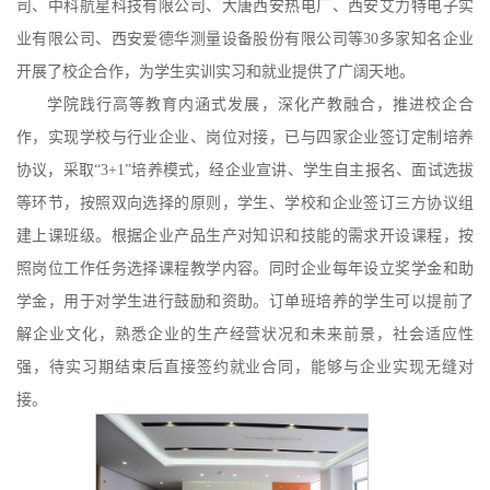
司
、
中科航星科技有限公司、大唐西安热电厂
、
西安艾力特电子实
业有限公司
、西安爱德华测量设备股份有限公司
等
30
多家知名企业
开展
了校企合作，为学生实训实习和就业提供了广阔天地。
学院践行高等教育内涵式发展，深化产教融合，推进校企合
作，实现学校与
行
业企业、岗位对接，已与
四
家企业签订定制培养
协议，采取
“3+1”培养模式，经企业宣讲、学生自主报名、面试选拔
等环节，按照双向选择的原则，学生、学校和企业签订三方协议组
建上课班级。根据企业产品生产对知识和技能的需求开设课程，按
照岗位工作任务选择课程教学内容。同时企业每年设立奖学金和助
学金，用于对学生进行鼓励和资助。订单班培养的学生可以提前了
解企业文化，熟悉企业的生产经营状况和未来前景，社会适应性
强，待实习期结束后直接签约就业合同，能够与企业实现无缝对
接。