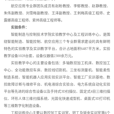
航空应用
专业群
团队成员
有
赵盼教授
、
李郁教授、赵静教授
、
朱伟副教授、刘雪梅副教授、
王泽副教授、
王刺梅高级工程师、
史
露娜高级工程师、索帅高级工程师
等。
实验条件：
智能制造与控制技术学院实验教学中心及工程训练中心，是围
绕智能制造、智能控制、航空应用三个
专业群
需求建设的具有鲜明
特色的实验教学及实训教学平台，合计占地面积
6487平方米，实验
教学设备1028台套，设备仪器值2300余万元。
实验教学中心的主要设备包括：多轴数控加工机床、数控加工
中心、全功能数控车床、数控线切割机、三坐标测量机、智能柔性
制造系统、智能机器人应用实验实训平台、智能工厂实训基地、数
控故障诊断与维修平台、机电液综合实验台、电力系统自动化实验
平台等先进的综合性设备以及手持式
3D扫描仪、固定式4目三维扫描
仪、环形人体三维扫描系统、光固化快速成型机、桌面式3D打印机
等三维数字化制造设备。
工程训练中心主要以数控加工实训室、钳工及钣金实训室等
6个