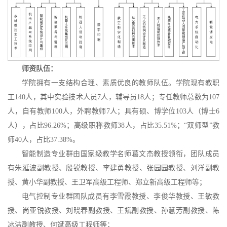
师资队伍：
学院拥有一支结构合理、素质优良的教师队伍。
学院现有教职
工140人，其中实验技术人员7人，辅导员18人；专任教师总数为107
人，自有教师100人，外聘教师7人；具有硕、博学位103人（博士6
人），占比96.26%；高级职称教师38人，占比35.51%；“双师型”教
师40人，占比37.38%。
智能制造
专业群
由国家级教学名师葛文杰教授领衔，团队
成员
有朱延波副教授、殷锐教授、李建勇教授
、
张园园
教授、
刘洋副教
授、黄小华
副教授、
王卫军高级工程师、
郑立新
高级工程师
等；
电气
控制
专业群
团队成员有李雪霞教授、李俊华教授、王敏教
授、尚亚锐教授
、
刘晓春副教授、
王斌副教授、
孙慧芳副教授、陈
冰洁副教授、何斌高级工程师
等；