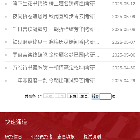
笔下生花书锦绣 榜上题名铸辉煌|考研经验分享（十五）
2025-05-12
夜阑执卷追蟾月 秋闱登科步青云|考研经验分享（十四）
2025-05-09
千日苦读凝霜刃 一朝折桂绽芳华|考研经验分享（十三）
2025-05-08
铁砚磨穿终见玉 寒梅历尽始闻香|考研经验分享（十二）
2025-05-07
寒窗苦读终破晓 金榜题名梦已圆|考研经验分享（十一）
2025-05-06
万卷诗书藏胸臆 一朝挥毫定乾坤|考研经验分享（十）
2025-04-30
十年寒窗磨一剑 今朝出鞘试锋芒|考研经验分享（九）
2025-04-29
共49条 1/4
首页
上页
下页
尾页
页
快速通道
研招信息
公务员招考
志愿填报
复试调剂