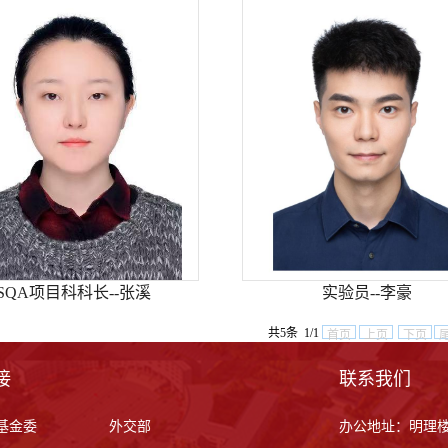
SQA项目科科长--张溪
实验员--李豪
共5条 1/1
首页
上页
下页
接
联系我们
基金委
外交部
办公地址：明理楼