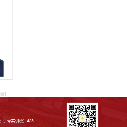
尾页
（1号实训楼）428