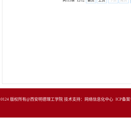
共113条 12/12
首页
上页
下页
尾页
0124 版权所有@西安明德理工学院 技术支持：网络信息化中心
ICP备案