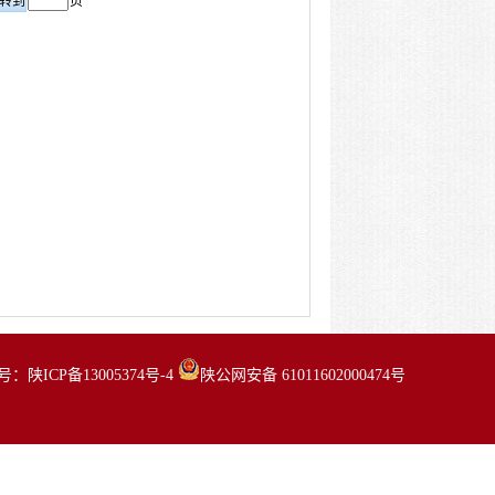
页
号：陕ICP备13005374号-4
陕公网安备 61011602000474号