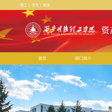
教工
|
学生
|
校友
首页
部门简介