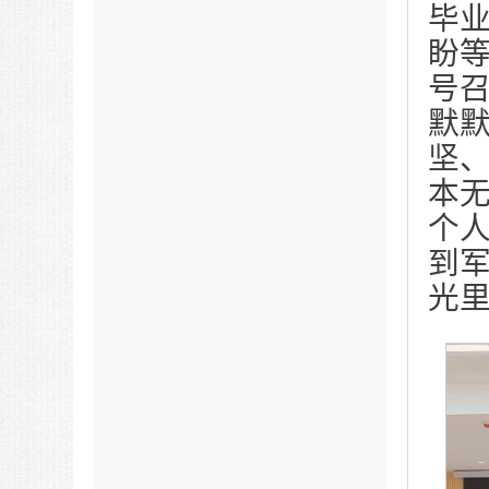
毕
盼
号
默
坚
本
个
到
光