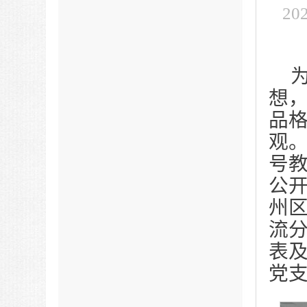
2
想
品
观。
号教
公开
州区
流
表及
党